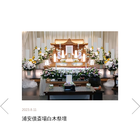
BACK
2023.8.11
浦安債斎場白木祭壇