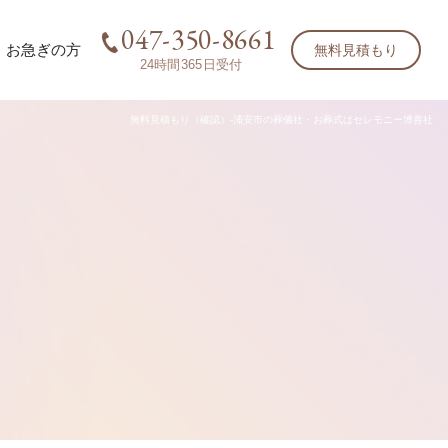
047-350-8661
お急ぎの方
無料見積もり
24時間365日受付
無料見積もり（確認）-浦安市の葬儀社・お葬式はセレモニー博善社