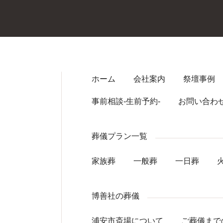
ホーム
会社案内
祭壇事例
レモニー博善社
事前相談-生前予約-
お問い合わ
葬儀プラン一覧
家族葬
一般葬
一日葬
博善社の葬儀
浦安市斎場について
ご葬儀まで