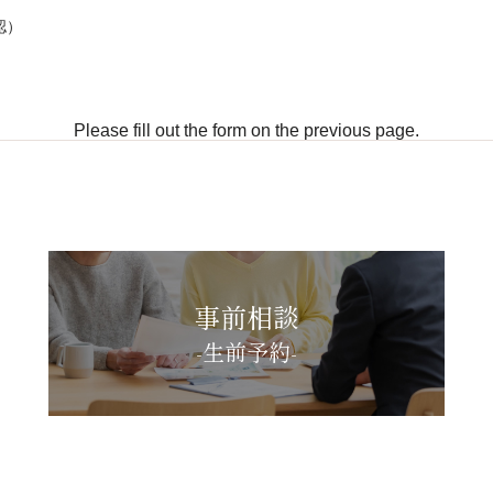
認）
Please fill out the form on the previous page.
事前相談
-生前予約-